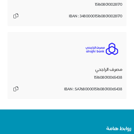
151608010028170
IBAN : 3480000151608010028170
مصرف الراجحي
151608010065438
IBAN : SA7680000151608010065438
روابط هامة