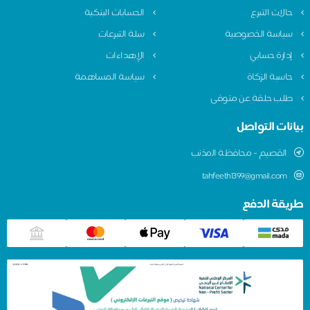
حالات التبرع
الحسابات البنكية
سياسة الخصوصية
سلة التبرعات
إدارة حسابي
الإهداءات
حاسبة الزكاة
سياسة المساهمة
طلب حلقة عن متوفى
بيانات التواصل
اﻟقصيم - ﻣﺣﺎﻓظﺔ اﻟﻣذﻧب
tahfeeth1399@gmail.com
طريقة الدفع