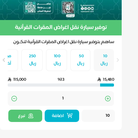
توفير سيارة نقل اغراض المقرات القرآنية
ساهم بتوفير سيارة نقل اغراض المقرات القرآنية لتكــون
صدقــه جاريــه لك مــدى الزمــان ..
10
50
100
250
مبلغ
ريال
ريال
ريال
ريال
آخر
115,000
%13
15,480
Quantity
اضافة
تبرع