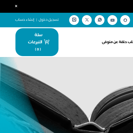
×
تسجيل دخول
|
إنشاء حساب
سلة
التبرعات
ب حلقة عن متوفى
)
0
(