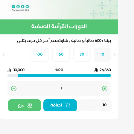
الدورات القرآنية الصيفية
بيننا +600 طالباً و طالبة ,, شاركهـم أجــر كـل حرف يتلــى
100
60
30
10
30,000
%90
26,860
Quantity
اضافة
تبرع