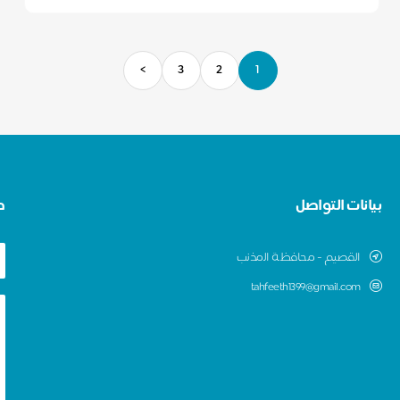
>
3
2
1
بيانات التواصل
ط
اﻟقصيم - ﻣﺣﺎﻓظﺔ اﻟﻣذﻧب
tahfeeth1399@gmail.com