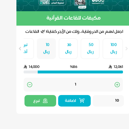
مكيفات للقاعات القرآنية
اجعل لهم من الحر وقاية.. ولك من الأجر كفاية! 🌿 القاعات
الكبرى في مقراتنا القرآنية تنتظر جودكم لت...
١٠٠
٥٠
30
١٠
تبرع
ريال
ريال
ريال
ريال
آخر
14,000
%86
12,061
Quantity
اضافة
تبرع