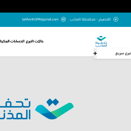
اﻟقصيم - ﻣﺣﺎﻓظﺔ اﻟﻣذﻧب
tahfeeth1399@gmail.com
حالات التبرع
الحسابات البنكية
تبرع سريع