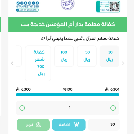
كفالة معلمة بدار أم المؤمنين خديجة بنت
خويلد المسائية
كفالة معلم القـرآن ,,, تُحيي علمـاً وتبقي أثـراً 🌿
30
50
100
كفالة
تبرع
ريال
ريال
ريال
شهر
آخر
700
ريال
6,300
%100
6,304
Quantity
اضافة
تبرع