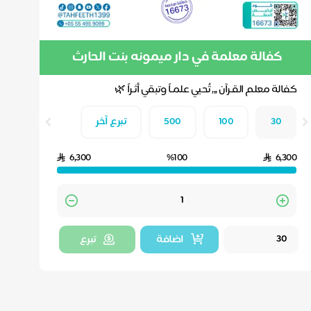
كفالة معلمة في دار ميمونه بنت الحارث
الصباحيه
كفالة معلم القـرآن ,,, تُحيي علمـاً وتبقي أثـراً 🌿
30
100
500
تبرع آخر
6,300
%100
6,300
Quantity
اضافة
تبرع