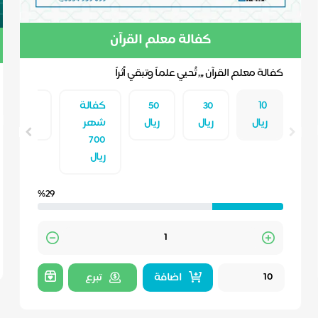
كفالة معلم القرآن
كفالة معلم القرآن ,,, تُحيي علماً وتبقي أثراً
١٠
30
50
كفالة
مبلغ
ريال
ريال
ريال
شهر
آخر
700
ريال
%29
Quantity
اضافة
تبرع