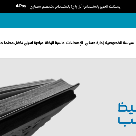
يمكنك التبرع باستخدام (أبل باي) باستخدام متصفح سفاري
سياسة الخصوصية
إدارة حسابي
الإهداءات
حاسبة الزكاة
مبادرة اسرتي تكفل معلما
طل