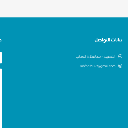
بيانات التواصل
ط
اﻟقصيم - ﻣﺣﺎﻓظﺔ اﻟﻣذﻧب
tahfeeth1399@gmail.com