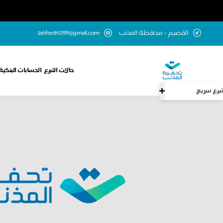
اﻟقصيم - ﻣﺣﺎﻓظﺔ اﻟﻣذﻧب
tahfeeth1399@gmail.com
حالات التبرع
الحسابات البنكية
تبرع سريع