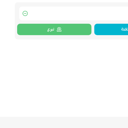
فة
تبرع