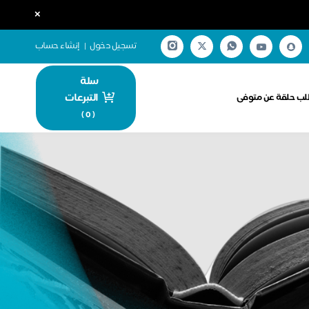
×
تسجيل دخول
|
إنشاء حساب
سلة
التبرعات
ب حلقة عن متوفى
)
0
(